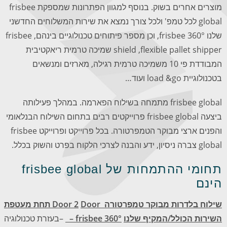
מוצרים אחרים בשוק. בנוסף למגוון הפתרונות שמספקת frisbee
global לכל טמפ' ולכל צורך נמצא את שירות המשלוחים החדשני
שלנו frisbee 360°, וכן מספר פיתוחים טכנולוגיים בינהם, frisbee
shield ,flexible pallet shipper שמיכה טרמית ריאקטיבית
המבודדת פי 10 משמיכה טרמית רגילה, מארזים ומנשאים
בטכנולוגיית load &go ועוד…
frisbee global מתמחה בשילוח הפארמה. במהלך פעילותה
ביצעה frisbee global פרוייקטים רבים בתחום השילוח הבנלאומי
והפנים ארצי מבוקר הטמפרטורה. בכל פרוייקט ופרוייקט frisbee
global צברה ניסיון, ידע והבנה לצרכי הלקוח בפרט והשוק בכלל.
תחומי ההתמחות של frisbee global
הינם
שילוח בלדרות מבוקר טמפרטורה
Door
2
Door
תחת מעטפת
השירות הכולל/המקיף שלנו
frisbee 360° –
–בעזרת טכנולוגיה